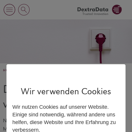
home
Danke, dass Sie mit uns
Wir verwenden Cookies
verbunden bleiben.
Wir nutzen Cookies auf unserer Website.
Einige sind notwendig, während andere uns
Nur noch wenige Klicks. Tragen Sie dazu einfach Ihre E-
helfen, diese Website und Ihre Erfahrung zu
Mail-Adresse ein und geben Sie uns Ihre Einwilligung,
verbessern.